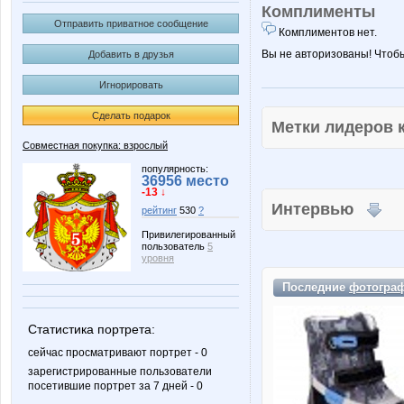
Комплименты
Отправить приватное сообщение
Комплиментов нет.
Вы не авторизованы! Чтоб
Добавить в друзья
Игнорировать
Сделать подарок
Метки лидеров
Совместная покупка: взрослый
популярность:
36956 место
-13 ↓
Интервью
рейтинг
530
?
Привилегированный
пользователь
5
уровня
Последние
фотогра
Статистика портрета:
сейчас просматривают портрет - 0
зарегистрированные пользователи
посетившие портрет за 7 дней - 0